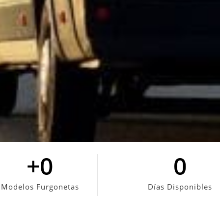
+
0
0
Modelos Furgonetas
Días Disponibles