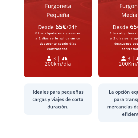
Furgoneta
Furgon
Pequeña
Media
65€
65
Desde
/24h
Desde
* Los alquileres superiores
* Los alquileres
a 2 días se le aplicarán un
a 2 días se le a
descuento según días
descuento seg
contratados.
contratad
3 |
3 |
200km/día
200Km/
Ideales para pequeñas
La opción eq
cargas y viajes de corta
para trans
duración.
mercancías d
eficien