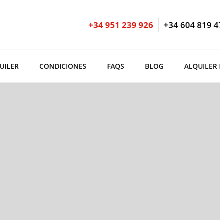
+34 951 239 926
+34 604 819 4
UILER
CONDICIONES
FAQS
BLOG
ALQUILER