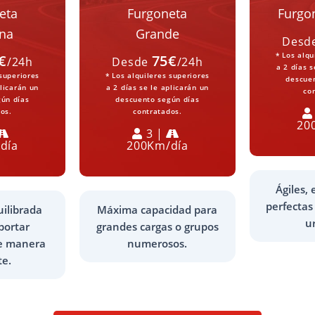
eta
Furgoneta
Furgo
na
Grande
Desd
* Los alqu
€
75€
/24h
Desde
/24h
a 2 días s
 superiores
* Los alquileres superiores
descue
plicarán un
a 2 días se le aplicarán un
co
ún días
descuento según días
os.
contratados.
20
3 |
día
200Km/día
Ágiles,
perfectas
uilibrada
Máxima capacidad para
u
portar
grandes cargas o grupos
e manera
numerosos.
te.