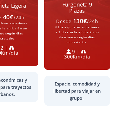
Furgoneta 9
neta Ligera
Plazas
40€
e
/24h
130€
Desde
/24h
ileres superiores
* Los alquileres superiores
e le aplicarán un
a 2 días se le aplicarán un
nto según días
descuento según días
ntratados.
contratados.
2 |
9 |
0Km/día
300Km/día
 económicas y
Espacio, comodidad y
 para trayectos
libertad para viajar en
rbanos.
grupo .