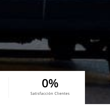
0
%
Satisfacción Clientes