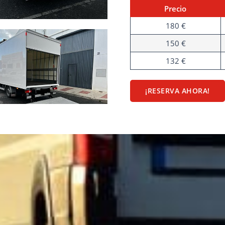
Precio
180 €
150 €
132 €
¡RESERVA AHORA!