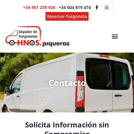
Ir
+34 951 239 926
+34 604 819 474
al
contenido
Reservar Furgoneta
Menú
ALQUILER POR MESES
Contacto
Solicita Información sin
Compromiso