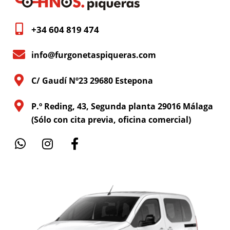
+34 604 819 474
info@furgonetaspiqueras.com
C/ Gaudí Nº23 29680 Estepona
P.º Reding, 43, Segunda planta 29016 Málaga
(Sólo con cita previa, oficina comercial)
W
I
F
h
n
a
a
s
c
t
t
e
s
a
b
a
g
o
p
r
o
p
a
k