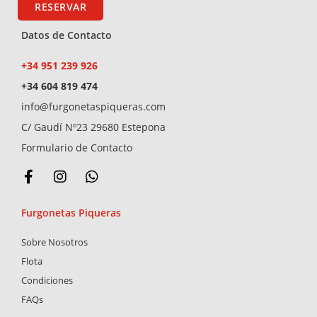
RESERVAR
Datos de Contacto
+34 951 239 926
+34 604 819 474
info@furgonetaspiqueras.com
C/ Gaudí Nº23 29680 Estepona
Formulario de Contacto
F
I
W
a
n
h
c
s
a
Furgonetas Piqueras
e
t
t
b
a
s
Sobre Nosotros
o
g
a
o
r
p
Flota
k
a
p
Condiciones
-
m
FAQs
f