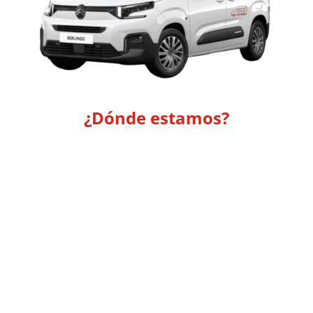
m
-
f
¿Dónde estamos?