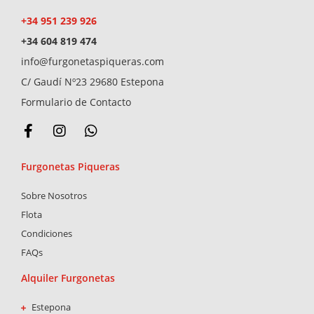
+34 951 239 926
+34 604 819 474
info@furgonetaspiqueras.com
C/ Gaudí Nº23 29680 Estepona
Formulario de Contacto
F
I
W
a
n
h
c
s
a
Furgonetas Piqueras
e
t
t
b
a
s
Sobre Nosotros
o
g
a
o
r
p
Flota
k
a
p
Condiciones
-
m
FAQs
f
Alquiler Furgonetas
Estepona