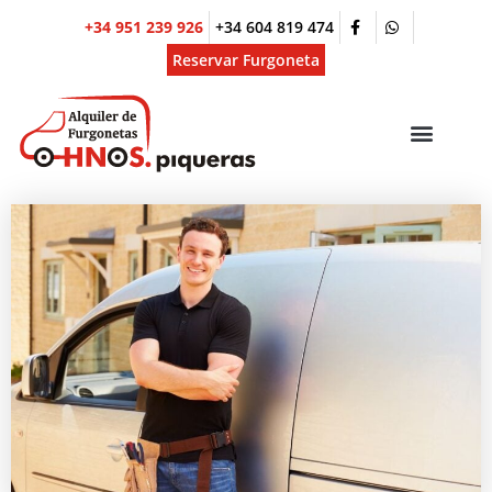
Ir
+34 951 239 926
+34 604 819 474
al
contenido
Reservar Furgoneta
Menú
ALQUILER POR MESES