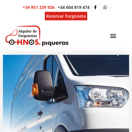
Ir
+34 951 239 926
+34 604 819 474
al
contenido
Reservar Furgoneta
Menú
ALQUILER POR MESES