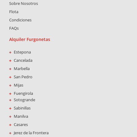
Sobre Nosotros
o
g
a
o
r
p
Flota
k
a
p
Condiciones
-
m
FAQs
f
Alquiler Furgonetas
Estepona
Cancelada
Marbella
San Pedro
Mijas
Fuengirola
Sotogrande
Sabinillas
Manilva
Casares
Jerez de la Frontera