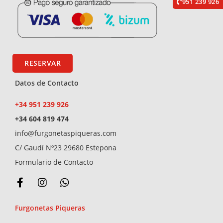
951 239 926
RESERVAR
Datos de Contacto
+34 951 239 926
+34 604 819 474
info@furgonetaspiqueras.com
C/ Gaudí Nº23 29680 Estepona
Formulario de Contacto
F
I
W
a
n
h
c
s
a
Furgonetas Piqueras
e
t
t
b
a
s