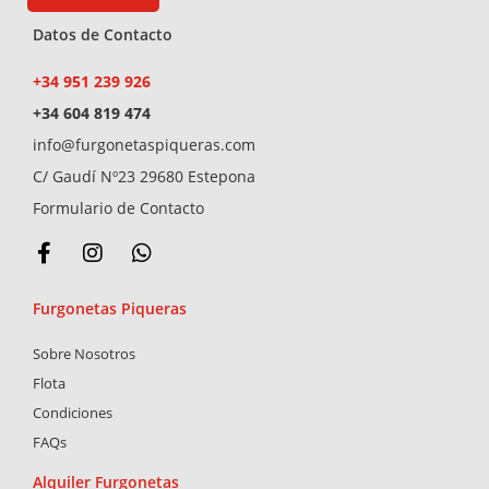
Datos de Contacto
+34 951 239 926
+34 604 819 474
info@furgonetaspiqueras.com
C/ Gaudí Nº23 29680 Estepona
Formulario de Contacto
F
I
W
a
n
h
c
s
a
Furgonetas Piqueras
e
t
t
b
a
s
Sobre Nosotros
o
g
a
o
r
p
Flota
k
a
p
Condiciones
-
m
FAQs
f
Alquiler Furgonetas